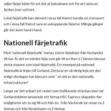
väljer färjan både för att det är bekvämare och för att njuta av
färden över vattnet.
Lokal färjetrafik kan därmed i vissa fall främst handla om transport
och i vissa fall främst vara en avkopplande färjetur. Många gånger
går det även hand i hand.
Nationell färjetrafik
Med ”nationell färjetrafik” menas större färjelinjer från fastlandet
till öar. Är det en mindre färja som går till en liten ö i Vänern klassas
detta snarare som lokal färjetrafik. Ett exempel på nationell
färjetrafik är linjen till Gotland. Detta är en så viktig linje att den
enligt riksdagen har klassats som ” en del av den nationella
infrastrukturen”
Länge var det enbart ett rederi som trafikerade sträckan men när
Gotlandsbåten lanserade sitt fartyg HSC Express skapades fler
möjligheter att ta sig till och från ön. Från Västervik tar resan ca 2
timmar och från Nynäshamn ca 3 timmar.