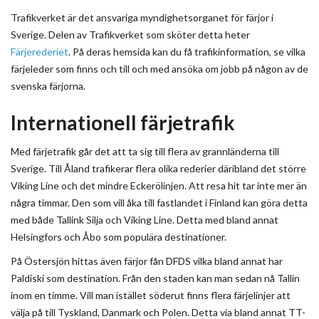
Trafikverket är det ansvariga myndighetsorganet för färjor i
Sverige. Delen av Trafikverket som sköter detta heter
Färjerederiet
. På deras hemsida kan du få trafikinformation, se vilka
färjeleder som finns och till och med ansöka om jobb på någon av de
svenska färjorna.
Internationell färjetrafik
Med färjetrafik går det att ta sig till flera av grannländerna till
Sverige. Till Åland trafikerar flera olika rederier däribland det större
Viking Line och det mindre Eckerölinjen. Att resa hit tar inte mer än
några timmar. Den som vill åka till fastlandet i Finland kan göra detta
med både Tallink Silja och Viking Line. Detta med bland annat
Helsingfors och Åbo som populära destinationer.
På Östersjön hittas även färjor fån DFDS vilka bland annat har
Paldiski som destination. Från den staden kan man sedan nå Tallin
inom en timme. Vill man istället söderut finns flera färjelinjer att
välja på till Tyskland, Danmark och Polen. Detta via bland annat TT-