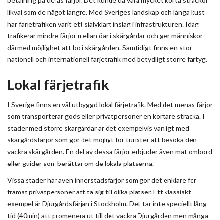
betalning på deras färjor. Det kunde då vara mycket korta sträckor
likväl som de något längre. Med Sveriges landskap och långa kust
har färjetrafiken varit ett självklart inslag i infrastrukturen. Idag
trafikerar mindre färjor mellan öar i skärgårdar och ger människor
därmed möjlighet att bo i skärgården. Samtidigt finns en stor
nationell och internationell färjetrafik med betydligt större fartyg.
Lokal färjetrafik
I Sverige finns en väl utbyggd lokal färjetrafik. Med det menas färjor
som transporterar gods eller privatpersoner en kortare sträcka. I
städer med större skärgårdar är det exempelvis vanligt med
skärgårdsfärjor som gör det möjligt för turister att besöka den
vackra skärgården. En del av dessa färjor erbjuder även mat ombord
eller guider som berättar om de lokala platserna.
Vissa städer har även innerstadsfärjor som gör det enklare för
främst privatpersoner att ta sig till olika platser. Ett klassiskt
exempel är Djurgårdsfärjan i Stockholm. Det tar inte speciellt lång
tid (40min) att promenera ut till det vackra Djurgården men många