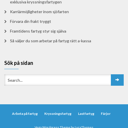
exklusiva kryssningsfartygen
Karriärmöjligheter inom sjöfarten
Förvara din frakt tryggt
Framtidens fartyg styr sig själva
Så väljer du som arbetar på fartyg rätt a-kassa
Sök på sidan
Arbeta på fartyg
Kryssningsfartyg
Lastfartyg
Färjor
Vega Wordpress Theme by
LyraThemes